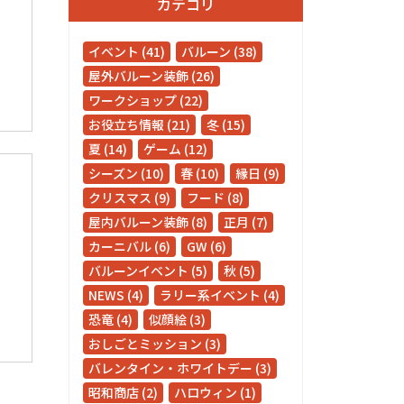
カテゴリ
イベント (41)
バルーン (38)
屋外バルーン装飾 (26)
ワークショップ (22)
お役立ち情報 (21)
冬 (15)
夏 (14)
ゲーム (12)
シーズン (10)
春 (10)
縁日 (9)
クリスマス (9)
フード (8)
屋内バルーン装飾 (8)
正月 (7)
カーニバル (6)
GW (6)
バルーンイベント (5)
秋 (5)
NEWS (4)
ラリー系イベント (4)
恐竜 (4)
似顔絵 (3)
おしごとミッション (3)
バレンタイン・ホワイトデー (3)
昭和商店 (2)
ハロウィン (1)