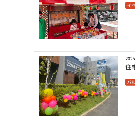
イ
2025
住
バ