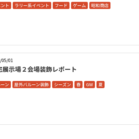
ベント
ラリー系イベント
フード
ゲーム
昭和商店
/05/01
宅展示場２会場装飾レポート
ルーン
屋外バルーン装飾
シーズン
春
GW
夏