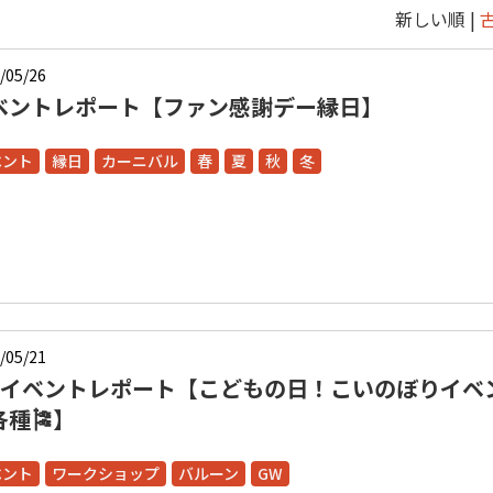
新しい順 |
/05/26
ベントレポート【ファン感謝デー縁日】
ベント
縁日
カーニバル
春
夏
秋
冬
/05/21
Wイベントレポート【こどもの日！こいのぼりイベ
各種🎏】
ベント
ワークショップ
バルーン
GW