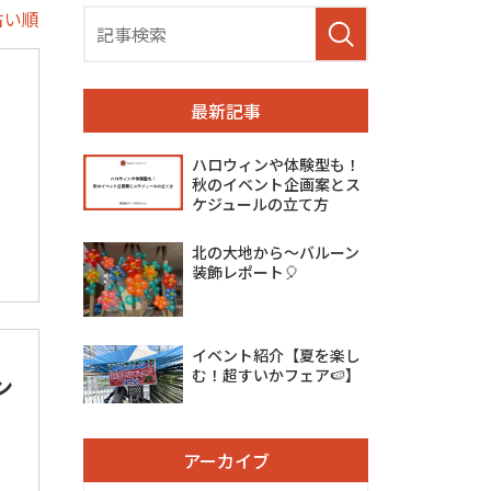
古い順
最新記事
ハロウィンや体験型も！
秋のイベント企画案とス
ケジュールの立て方
北の大地から～バルーン
装飾レポート🎈
イベント紹介【夏を楽し
む！超すいかフェア🍉】
ン
アーカイブ