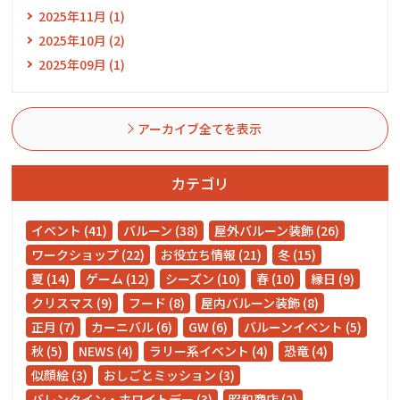
2025年11月 (1)
2025年10月 (2)
2025年09月 (1)
アーカイブ全てを表示
カテゴリ
イベント (41)
バルーン (38)
屋外バルーン装飾 (26)
ワークショップ (22)
お役立ち情報 (21)
冬 (15)
夏 (14)
ゲーム (12)
シーズン (10)
春 (10)
縁日 (9)
クリスマス (9)
フード (8)
屋内バルーン装飾 (8)
正月 (7)
カーニバル (6)
GW (6)
バルーンイベント (5)
秋 (5)
NEWS (4)
ラリー系イベント (4)
恐竜 (4)
似顔絵 (3)
おしごとミッション (3)
バレンタイン・ホワイトデー (3)
昭和商店 (2)