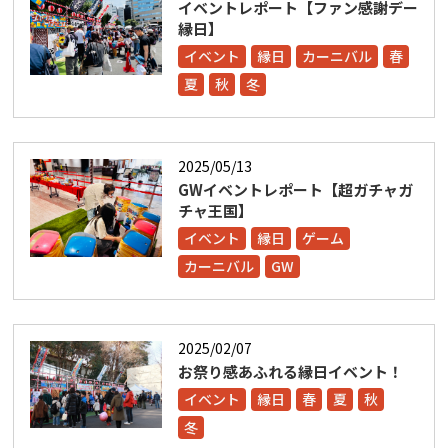
イベントレポート【ファン感謝デー
縁日】
イベント
縁日
カーニバル
春
夏
秋
冬
2025/05/13
GWイベントレポート【超ガチャガ
チャ王国】
イベント
縁日
ゲーム
カーニバル
GW
2025/02/07
お祭り感あふれる縁日イベント！
イベント
縁日
春
夏
秋
冬