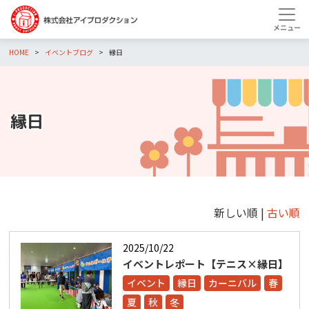
HOME
イベントブログ
縁日
縁日
新しい順 |
古い順
2025/10/22
イベントレポート【テニス×縁日】
イベント
縁日
カーニバル
春
夏
秋
冬