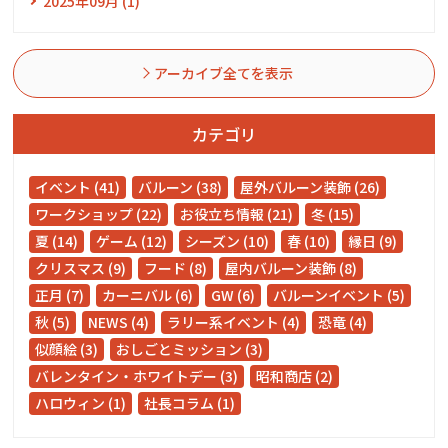
2025年09月 (1)
アーカイブ全てを表示
カテゴリ
イベント (41)
バルーン (38)
屋外バルーン装飾 (26)
ワークショップ (22)
お役立ち情報 (21)
冬 (15)
夏 (14)
ゲーム (12)
シーズン (10)
春 (10)
縁日 (9)
クリスマス (9)
フード (8)
屋内バルーン装飾 (8)
正月 (7)
カーニバル (6)
GW (6)
バルーンイベント (5)
秋 (5)
NEWS (4)
ラリー系イベント (4)
恐竜 (4)
似顔絵 (3)
おしごとミッション (3)
バレンタイン・ホワイトデー (3)
昭和商店 (2)
ハロウィン (1)
社長コラム (1)