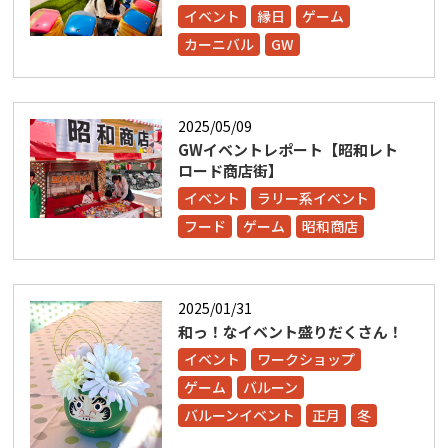
イベント
縁日
ゲーム
カーニバル
GW
2025/05/09
GWイベントレポート【昭和レト
ロード商店街】
イベント
ラリー系イベント
フード
ゲーム
昭和商店
2025/01/31
和っ！なイベント盛りだくさん！
イベント
ワークショップ
ゲーム
バルーン
バルーンイベント
正月
冬