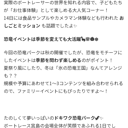
実際のボートレーサーの世界を知れる内容で、子どもたち
が「お仕事体験」として楽しめる大人気コーナー！
14日には食品サンプルやカメラマン体験なども行われた
お
しごとミッション
も話題でしたよ✨
恐竜イベントは季節を変えても大活躍🦕🌸🎃❄️
今回の恐竜パークは秋の開催でしたが、恐竜をモチーフに
したイベントは
季節を問わず楽しめる
のがポイント！
夏祭り風にしたり、冬は「氷の恐竜王国」なんてアレンジ
も？？
規模や予算にあわせて1〜3コンテンツを組み合わせられる
ので、ファミリーイベントにもぴったりですよ〜！
たのしくて夢いっぱいの
ドキワク恐竜パーク
🦖✨
ボートレース宮島の会場全体が笑顔であふれる1日でし