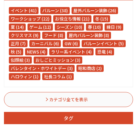
イベント (41)
バルーン (38)
屋外バルーン装飾 (26)
ワークショップ (22)
お役立ち情報 (21)
冬 (15)
夏 (14)
ゲーム (12)
シーズン (10)
春 (10)
縁日 (9)
クリスマス (9)
フード (8)
屋内バルーン装飾 (8)
正月 (7)
カーニバル (6)
GW (6)
バルーンイベント (5)
秋 (5)
NEWS (4)
ラリー系イベント (4)
恐竜 (4)
似顔絵 (3)
おしごとミッション (3)
バレンタイン・ホワイトデー (3)
昭和商店 (2)
ハロウィン (1)
社長コラム (1)
カテゴリ全てを表示
タグ