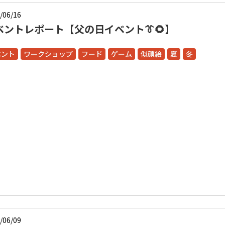
/06/16
ベントレポート【父の日イベント👔🌻】
ベント
ワークショップ
フード
ゲーム
似顔絵
夏
冬
/06/09