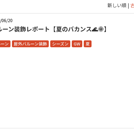
新しい順 |
/06/20
ルーン装飾レポート【夏のバカンス🌊🌞】
ルーン
屋外バルーン装飾
シーズン
GW
夏