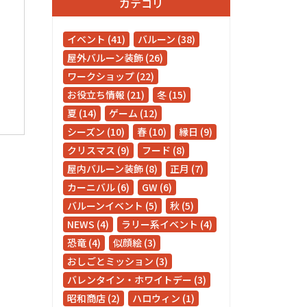
カテゴリ
イベント (41)
バルーン (38)
屋外バルーン装飾 (26)
ワークショップ (22)
お役立ち情報 (21)
冬 (15)
夏 (14)
ゲーム (12)
シーズン (10)
春 (10)
縁日 (9)
クリスマス (9)
フード (8)
屋内バルーン装飾 (8)
正月 (7)
カーニバル (6)
GW (6)
バルーンイベント (5)
秋 (5)
NEWS (4)
ラリー系イベント (4)
恐竜 (4)
似顔絵 (3)
おしごとミッション (3)
バレンタイン・ホワイトデー (3)
昭和商店 (2)
ハロウィン (1)