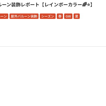
ルーン装飾レポート【レインボーカラー🌈⭐】
ルーン
屋外バルーン装飾
シーズン
春
GW
夏