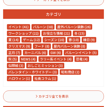
カテゴリ
イベント (41)
バルーン (38)
屋外バルーン装飾 (26)
ワークショップ (22)
お役立ち情報 (21)
冬 (15)
夏 (14)
ゲーム (12)
シーズン (10)
春 (10)
縁日 (9)
クリスマス (9)
フード (8)
屋内バルーン装飾 (8)
正月 (7)
カーニバル (6)
GW (6)
バルーンイベント (5)
秋 (5)
NEWS (4)
ラリー系イベント (4)
恐竜 (4)
似顔絵 (3)
おしごとミッション (3)
バレンタイン・ホワイトデー (3)
昭和商店 (2)
ハロウィン (1)
社長コラム (1)
カテゴリ全てを表示