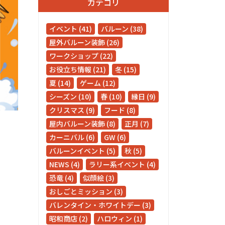
カテゴリ
イベント (41)
バルーン (38)
屋外バルーン装飾 (26)
ワークショップ (22)
お役立ち情報 (21)
冬 (15)
夏 (14)
ゲーム (12)
シーズン (10)
春 (10)
縁日 (9)
クリスマス (9)
フード (8)
屋内バルーン装飾 (8)
正月 (7)
カーニバル (6)
GW (6)
バルーンイベント (5)
秋 (5)
NEWS (4)
ラリー系イベント (4)
恐竜 (4)
似顔絵 (3)
おしごとミッション (3)
バレンタイン・ホワイトデー (3)
昭和商店 (2)
ハロウィン (1)