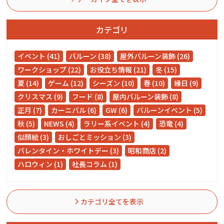
カテゴリ
イベント (41)
バルーン (38)
屋外バルーン装飾 (26)
ワークショップ (22)
お役立ち情報 (21)
冬 (15)
夏 (14)
ゲーム (12)
シーズン (10)
春 (10)
縁日 (9)
クリスマス (9)
フード (8)
屋内バルーン装飾 (8)
正月 (7)
カーニバル (6)
GW (6)
バルーンイベント (5)
秋 (5)
NEWS (4)
ラリー系イベント (4)
恐竜 (4)
似顔絵 (3)
おしごとミッション (3)
バレンタイン・ホワイトデー (3)
昭和商店 (2)
ハロウィン (1)
社長コラム (1)
カテゴリ全てを表示